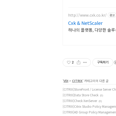
http://www.cxk.co.kr/
광고
Cxk & NetScaler
하나의 플랫폼, 다양한 솔루션
2
구독하기
'
VDI
>
CITRIX
' 카테고리의 다른 글
[CITRIX]StoreFront / License Server C
[CITRIX]Data Store Check
(0)
[CITRIX]Check XenServer
(0)
[CITRIX]Citrix Studio Policy Managem
[CITRIX]AD Group Policy Managemen