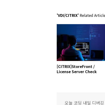
'VDI/CITRIX'
Related Articl
[CITRIX]StoreFront /
License Server Check
오늘 코딩 내일 디버깅